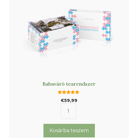
Babaváró tearendszer
5.00
€
59,99
az 5-ből
Babaváró
tearendszer
mennyiség
Kosárba teszem