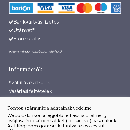
Bankkártyás fizetés
Utánvét*
Előre utalás
Nem minden országban elérhető
Információk
Szállítás és fizetés
Vásárlási feltételek
Adatkezelési tájékoztató
Fontos számunkra adatainak védelme
Rólunk
Weboldalunkon a legjobb felhasználói élmény
Kapcsolat
nyújtása érdekében sütiket (cookie-kat) használunk.
Impresszum
Az Elfogadom gombra kattintva az összes sütit