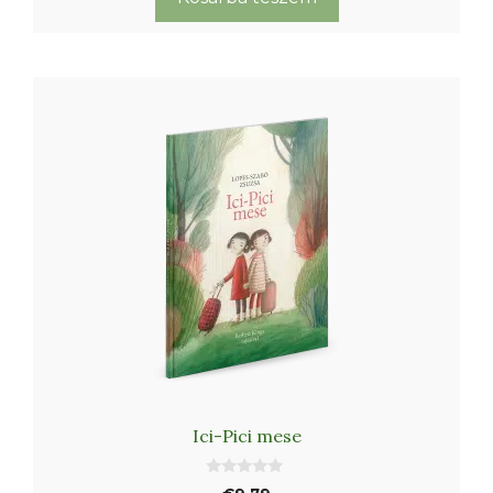
mennyiség
Ici-Pici mese
0