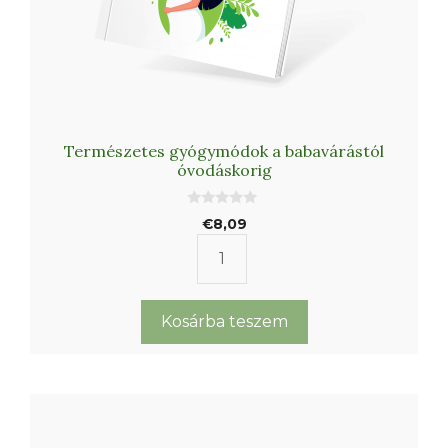
Természetes gyógymódok a babavárástól
óvodáskorig
0
€
8,09
a
z
5
Természetes
-
b
gyógymódok
ő
l
a
Kosárba teszem
babavárástól
óvodáskorig
mennyiség