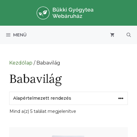
Kilépés
a
tartalomba
MENÜ
Kezdőlap
/ Babavilág
Babavilág
Mind a(z) 5 találat megjelenítve