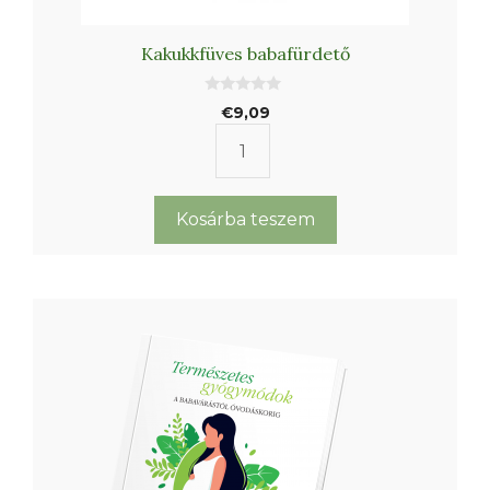
Kakukkfüves babafürdető
0
€
9,09
a
z
5
Kakukkfüves
-
b
babafürdető
ő
l
mennyiség
Kosárba teszem