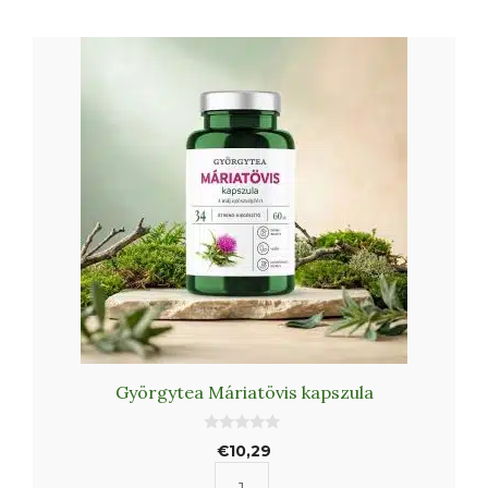
Györgytea Máriatövis kapszula
0
€
10,29
a
z
5