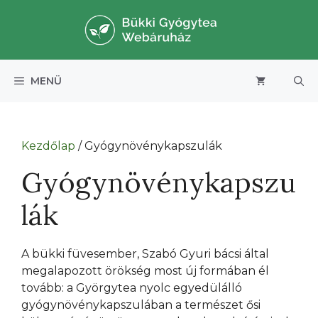
Kilépés
a
tartalomba
MENÜ
Kezdőlap
/ Gyógynövénykapszulák
Gyógynövénykapszu
lák
A bükki füvesember, Szabó Gyuri bácsi által
megalapozott örökség most új formában él
tovább: a Györgytea nyolc egyedülálló
gyógynövénykapszulában a természet ősi