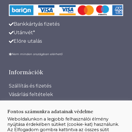
Bankkártyás fizetés
Utánvét*
Előre utalás
Nem minden országban elérhető
Információk
Szállítás és fizetés
Vásárlási feltételek
Adatkezelési tájékoztató
Fontos számunkra adatainak védelme
Rólunk
Weboldalunkon a legjobb felhasználói élmény
Kapcsolat
nyújtása érdekében sütiket (cookie-kat) használunk.
Impresszum
Az Elfogadom gombra kattintva az összes sütit