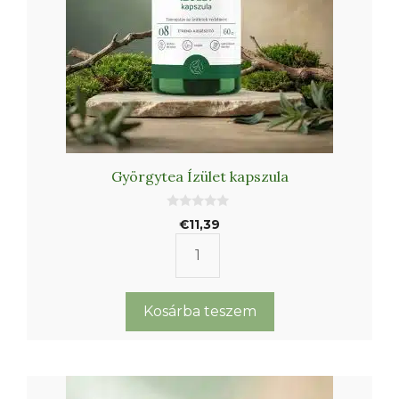
Györgytea Ízület kapszula
0
€
11,39
a
z
5
Györgytea
-
b
Ízület
ő
l
kapszula
Kosárba teszem
mennyiség