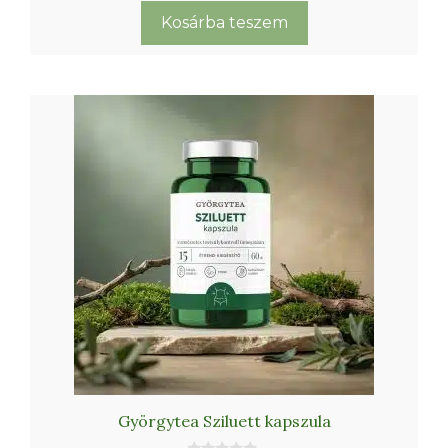
l
kapszula
Kosárba teszem
mennyiség
Györgytea Sziluett kapszula