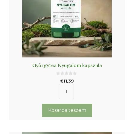
Györgytea Nyugalom kapszula
0
€
11,39
a
z
5
Györgytea
-
b
Nyugalom
ő
l
kapszula
Kosárba teszem
mennyiség