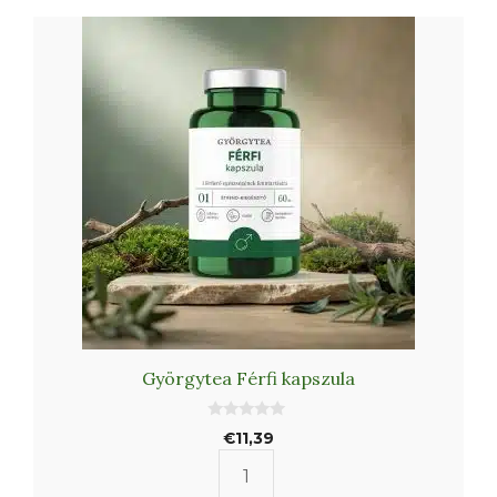
Györgytea Férfi kapszula
0
€
11,39
a
z
5
Györgytea
-