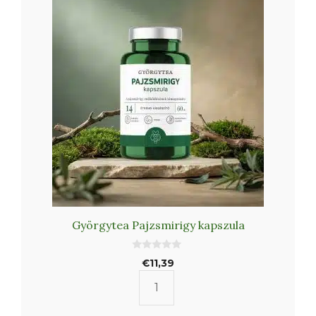
Györgytea Pajzsmirigy kapszula
0
€
11,39
a
z
5
Györgytea
-
b
Pajzsmirigy
ő