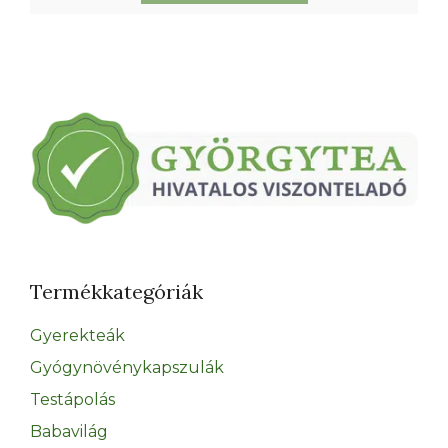
mennyiség
Termékkategóriák
Gyerekteák
Gyógynövénykapszulák
Testápolás
Babavilág