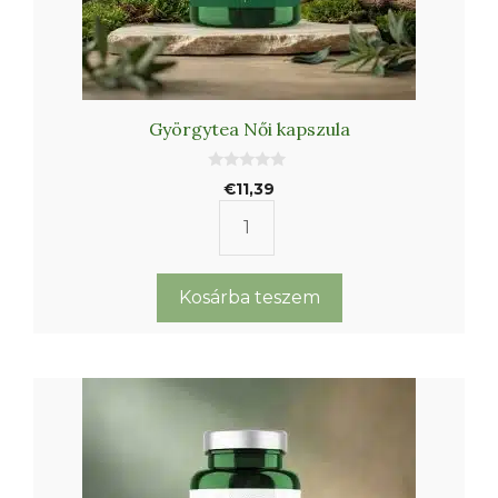
Györgytea Női kapszula
0
€
11,39
a
z
5
Györgytea
-
b
Női
ő
l
kapszula
Kosárba teszem
mennyiség