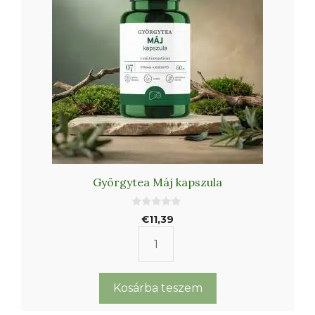
Györgytea Máj kapszula
0
€
11,39
a
z
5
Györgytea
-
b
Máj
ő
l
kapszula
Kosárba teszem
mennyiség