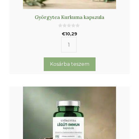
Györgytea Kurkuma kapszula
0
€
10,29
a
z
5
Györgytea
-
b
Kurkuma
ő
l
kapszula
Kosárba teszem
mennyiség