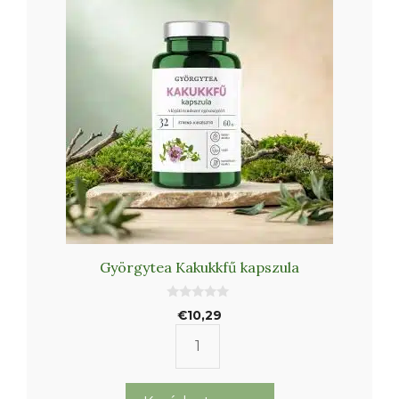
Györgytea Kakukkfű kapszula
0
€
10,29
a
z
5
Györgytea
-
b
Kakukkfű
ő
l
kapszula