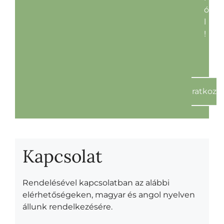
ó
l
!
Feliratkoz
Kapcsolat
Rendelésével kapcsolatban az alábbi
elérhetőségeken, magyar és angol nyelven
állunk rendelkezésére.