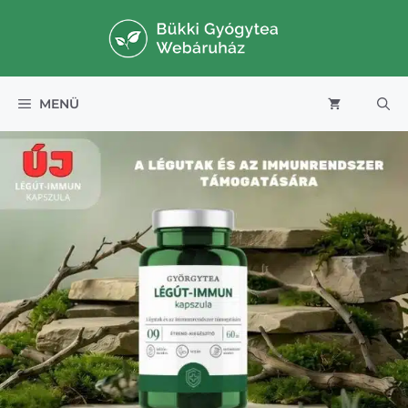
Kilépés
a
tartalomba
MENÜ