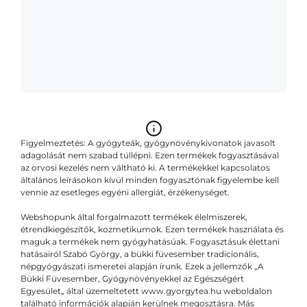
Figyelmeztetés: A gyógyteák, gyógynövénykivonatok javasolt
adagolását nem szabad túllépni. Ezen termékek fogyasztásával
az orvosi kezelés nem váltható ki. A termékekkel kapcsolatos
általános leírásokon kívül minden fogyasztónak figyelembe kell
vennie az esetleges egyéni allergiát, érzékenységet.
Webshopunk által forgalmazott termékek élelmiszerek,
étrendkiegészítők, kozmetikumok. Ezen termékek használata és
maguk a termékek nem gyógyhatásúak. Fogyasztásuk élettani
hatásairól Szabó György, a bükki füvesember tradicionális,
népgyógyászati ismeretei alapján írunk. Ezek a jellemzők „A
Bükki Füvesember, Gyógynövényekkel az Egészségért
Egyesület„ által üzemeltetett www.gyorgytea.hu weboldalon
található információk alapján kerülnek megosztásra. Más