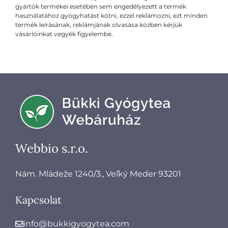
gyártók termékei esetében sem engedélyezett a termék
használatához gyógyhatást kötni, ezzel reklámozni, ezt minden
termék leírásának, reklámjának olvasása közben kérjük
vásárlóinkat vegyék figyelembe.​
Webbio s.r.o.
Nám. Mládeže 1240/3., Veľký Meder 93201
Kapcsolat
info@bukkigyogytea.com