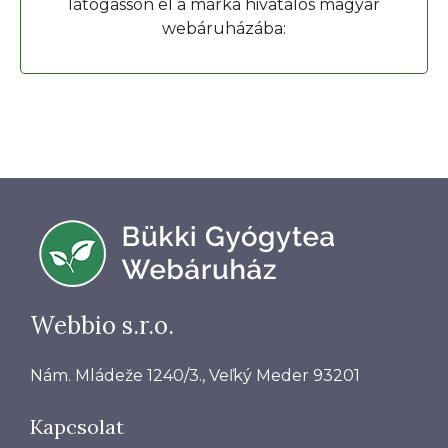
látogasson el a márka hivatalos magyar
webáruházába:
Webbio s.r.o.
Nám. Mládeže 1240/3., Veľký Meder 93201
Kapcsolat