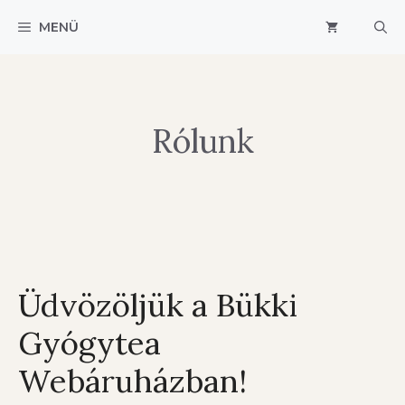
Kilépés
MENÜ
a
tartalomba
Rólunk
Üdvözöljük a Bükki
Gyógytea
Webáruházban!