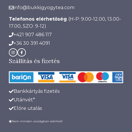
info@bukkigyogytea.com
Telefonos elérhetőség
(H-P: 9.00-12.00, 13.00-
17.00, SZO: 9-12)
+421 907 486 117
+36 30 391 4091
Szállítás és fizetés
Bankkártyás fizetés
Utánvét*
Előre utalás
Nem minden országban elérhető