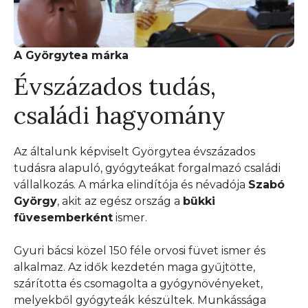
A Györgytea márka
Évszázados tudás,
családi hagyomány
Az általunk képviselt Györgytea évszázados
tudásra alapuló, gyógyteákat forgalmazó családi
vállalkozás. A márka elindítója és névadója
Szabó
György
, akit az egész ország a
bükki
füvesemberként
ismer.
Gyuri bácsi közel 150 féle orvosi füvet ismer és
alkalmaz. Az idők kezdetén maga gyűjtötte,
szárította és csomagolta a gyógynövényeket,
melyekből gyógyteák készültek. Munkássága