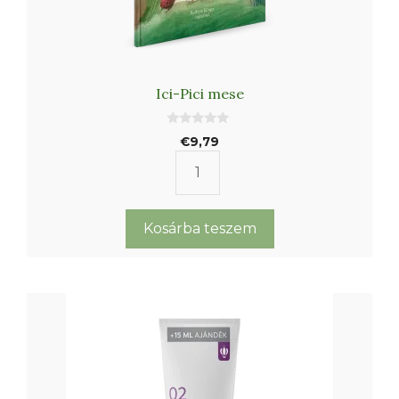
Ici-Pici mese
0
€
9,79
a
z
5
Ici-
-
b
Pici
ő
l
mese
Kosárba teszem
mennyiség