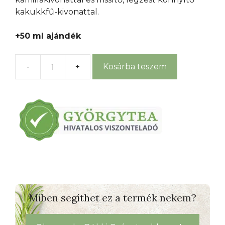
kakukkfű-kivonattal.
+50 ml ajándék
-
+
Kosárba teszem
Kakukkfüves
babafürdető
mennyiség
Miben segíthet ez a termék nekem?