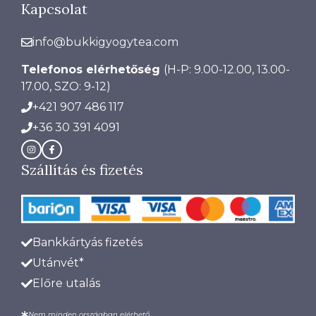
Kapcsolat
info@bukkigyogytea.com
Telefonos elérhetőség
(H-P: 9.00-12.00, 13.00-
17.00, SZO: 9-12)
+421 907 486 117
+36 30 391 4091
Szállítás és fizetés
Bankkártyás fizetés
Utánvét*
Előre utalás
Nem minden országban elérhető