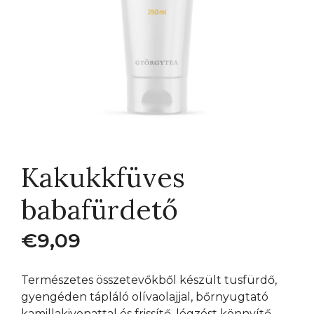
Kakukkfüves
babafürdető
€
9,09
Természetes összetevőkből készült tusfürdő,
gyengéden tápláló olívaolajjal, bőrnyugtató
kamillakivonattal és frissítő, légzést könnyítő