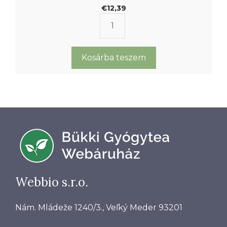
0
€
12,39
a
z
5
Körömvirág
-
b
krém
ő
l
mennyiség
Kosárba teszem
Webbio s.r.o.
Nám. Mládeže 1240/3., Veľký Meder 93201