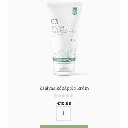
Zsályás kézápoló krém
0
€
10,69
a
z
5
Zsályás
-
b
kézápoló
ő
l