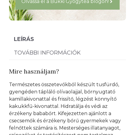
Olvassa el a Bükki Gyógytea blogon!
LEÍRÁS
TOVÁBBI INFORMÁCIÓK
Mire használjam?
Természetes összetevőkből készült tusfürdő,
gyengéden tápláló olívaolajjal, bőrnyugtató
kamillakivonattal és frissítő, légzést könnyítő
kakukkfű-kivonattal. Hidratálja és védi az
érzékeny bababőrt. Kifejezetten ajánlott a
csecsemők és érzékeny bőrű gyermekek vagy
felnőttek számára is. Mesterséges illatanyagot,