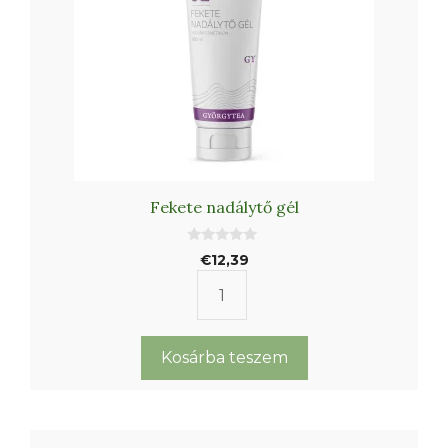
Fekete nadálytő gél
0
€
12,39
a
z
5
Fekete
-
b
nadálytő
ő
l
gél
Kosárba teszem
mennyiség