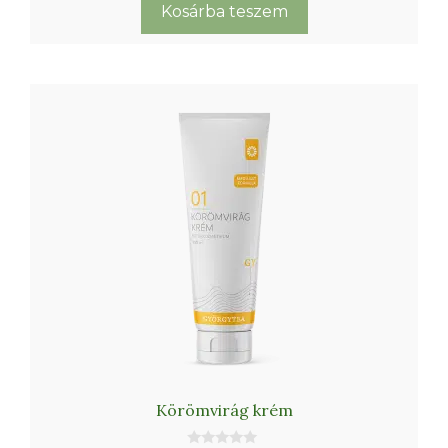
krém
Kosárba teszem
mennyiség
Körömvirág krém