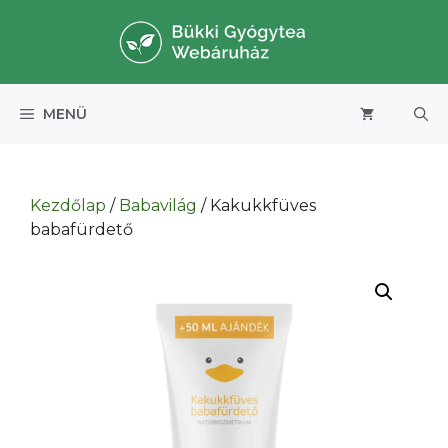
Kilépés
a
tartalomba
MENÜ
Kezdőlap
/
Babavilág
/ Kakukkfüves
babafürdető