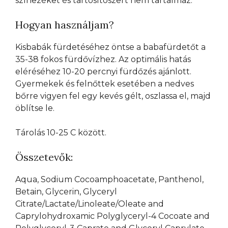
színezéket és tartósítószert nem tartalmaz.
Hogyan használjam?
Kisbabák fürdetéséhez öntse a babafürdetőt a
35-38 fokos fürdővízhez. Az optimális hatás
eléréséhez 10-20 percnyi fürdőzés ajánlott.
Gyermekek és felnőttek esetében a nedves
bőrre vigyen fel egy kevés gélt, oszlassa el, majd
öblítse le.
Tárolás 10-25 C között.
Összetevők:
Aqua, Sodium Cocoamphoacetate, Panthenol,
Betain, Glycerin, Glyceryl
Citrate/Lactate/Linoleate/Oleate and
Caprylohydroxamic Polyglyceryl-4 Cocoate and