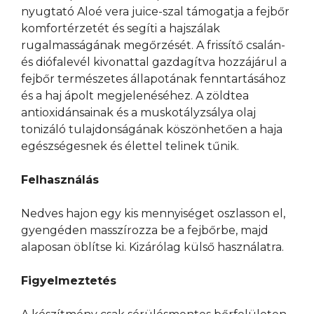
nyugtató Aloé vera juice-szal támogatja a fejbőr
komfortérzetét és segíti a hajszálak
rugalmasságának megőrzését. A frissítő csalán-
és diófalevél kivonattal gazdagítva hozzájárul a
fejbőr természetes állapotának fenntartásához
és a haj ápolt megjelenéséhez. A zöldtea
antioxidánsainak és a muskotályzsálya olaj
tonizáló tulajdonságának köszönhetően a haja
egészségesnek és élettel telinek tűnik.
Felhasználás
Nedves hajon egy kis mennyiséget oszlasson el,
gyengéden masszírozza be a fejbőrbe, majd
alaposan öblítse ki. Kizárólag külső használatra.
Figyelmeztetés