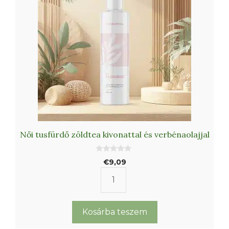
hajra
mennyiség
Női tusfürdő zöldtea kivonattal és verbénaolajjal
0
€
9,09
a
z
5
Női
-
b
tusfürdő
ő
l
zöldtea
Kosárba teszem
kivonattal