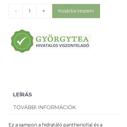
-
+
Kosárba teszem
Sampon
csalánlevél
kivonattal
és
muskotályzsálya
olajjal
mennyiség
LEÍRÁS
TOVÁBBI INFORMÁCIÓK
Ez a sampon a hidratáló panthenollal és a