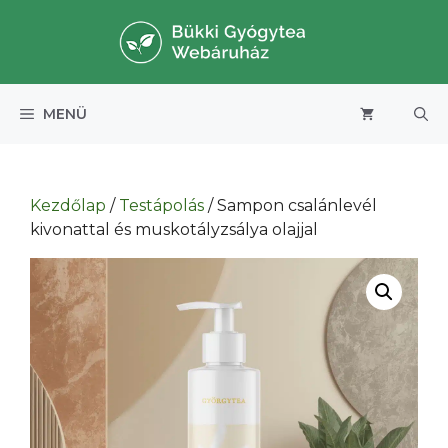
Kilépés
a
tartalomba
MENÜ
Kezdőlap
/
Testápolás
/ Sampon csalánlevél
kivonattal és muskotályzsálya olajjal