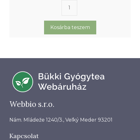
z
5
Folyékony
-
b
szappan
ő
l
orbáncfű
Kosárba teszem
kivonattal
és
rozmaringolajjal
mennyiség
Webbio s.r.o.
Nám. Mládeže 1240/3., Veľký Meder 93201
Kapcsolat