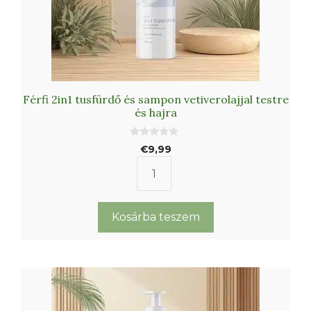
Férfi 2in1 tusfürdő és sampon vetiverolajjal testre
és hajra
0
€
9,99
a
z
5
Férfi
-
b
2in1
ő
l
tusfürdő
Kosárba teszem
és
sampon
vetiverolajjal
testre
és