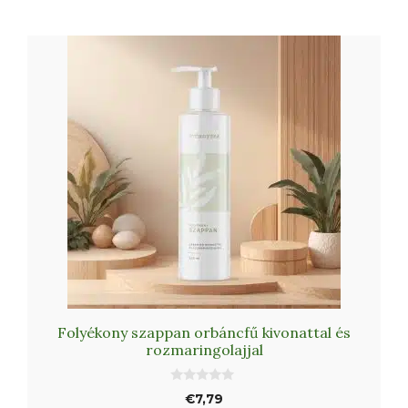
és
verbénaolajjal
mennyiség
Folyékony szappan orbáncfű kivonattal és
rozmaringolajjal
0
€
7,79
a