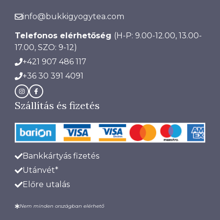
info@bukkigyogytea.com
Telefonos elérhetőség
(H-P: 9.00-12.00, 13.00-
17.00, SZO: 9-12)
+421 907 486 117
+36 30 391 4091
Szállítás és fizetés
Bankkártyás fizetés
Utánvét*
Előre utalás
Nem minden országban elérhető