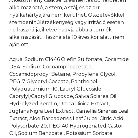
A készítmény csak sérülésmentes bőrfelületen
alkalmazható, a szem, a száj, és az orr
nyálkahártyájára nem kerülhet. Összetevőkkel
szembeni túlérzékenység vagy irritáció esetén
ne használja, illetve hagyja abba a termék
alkalmazását. Használata 10 éves kor alatt nem
ajánlott.
Aqua, Sodium C14-16 Olefin Sulfonate, Cocamide
DEA, Sodium Cocoamphoacetate,
Cocamidopropyl Betaine, Propylene Glycol,
PEG-7 Glyceryl Cocoate, Panthenol,
Polyquaternium-10, Lauryl Glucoside,
Caprylyl/Capryl Glucoside, Salvia Sclarea Oil,
Hydrolyzed Keratin, Urtica Dioica Extract,
Juglans Nigra Leaf Extract, Camellia Sinensis Leaf
Extract, Aloe Barbadensis Leaf Juice, Citric Acid,
Polysorbate 20, PEG-40 Hydrogenated Castor
Oil, Sodium Benzoate , Potassium Sorbate,