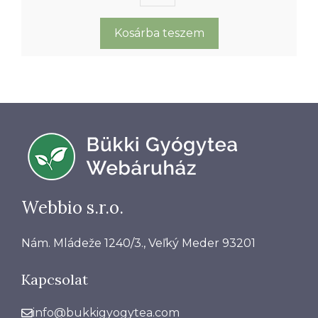
kakukkfű
virágos
Kosárba teszem
hajtás
-
50g
mennyiség
Webbio s.r.o.
Nám. Mládeže 1240/3., Veľký Meder 93201
Kapcsolat
info@bukkigyogytea.com