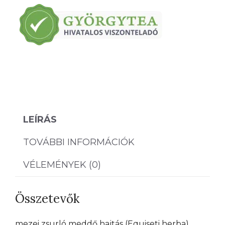
-
50g
mennyiség
LEÍRÁS
TOVÁBBI INFORMÁCIÓK
VÉLEMÉNYEK (0)
Összetevők
mezei zsurló meddő hajtás (Equiseti herba)