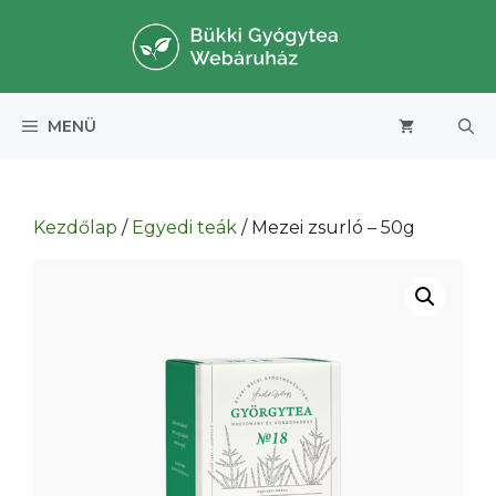
Kilépés
a
tartalomba
MENÜ
Kezdőlap
/
Egyedi teák
/ Mezei zsurló – 50g