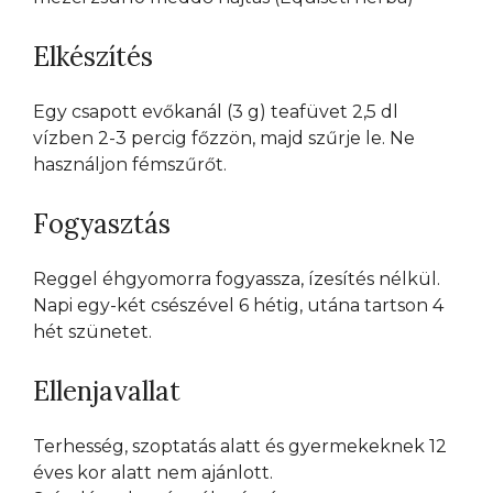
Elkészítés
Egy csapott evőkanál (3 g) teafüvet 2,5 dl
vízben 2-3 percig főzzön, majd szűrje le. Ne
használjon fémszűrőt.
Fogyasztás
Reggel éhgyomorra fogyassza, ízesítés nélkül.
Napi egy-két csészével 6 hétig, utána tartson 4
hét szünetet.
Ellenjavallat
Terhesség, szoptatás alatt és gyermekeknek 12
éves kor alatt nem ajánlott.