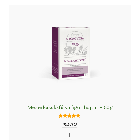
Mezei kakukkfű virágos hajtás – 50g
5.00
€
3,79
az 5-ből
Mezei