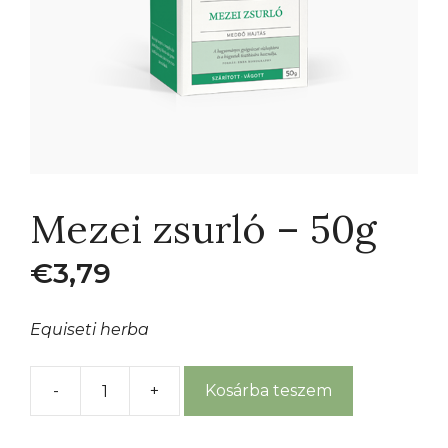
Mezei zsurló – 50g
€
3,79
Equiseti herba
-
+
Kosárba teszem
Mezei
zsurló