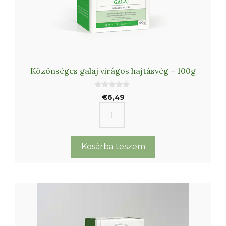
Közönséges galaj virágos hajtásvég – 100g
0
€
6,49
a
z
5
Közönséges
-
b
galaj
ő
l
virágos
Kosárba teszem
hajtásvég
-
100g
mennyiség