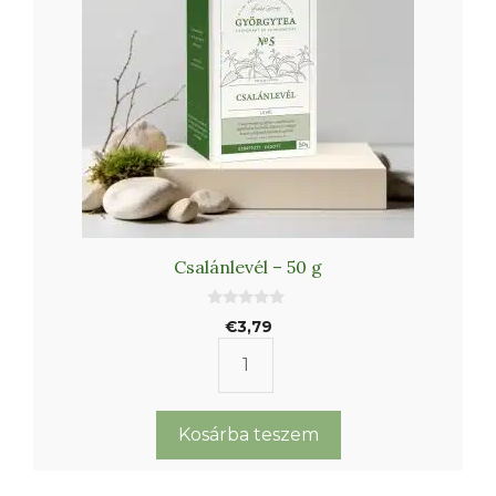
Csalánlevél – 50 g
0
€
3,79
a
z
5
Csalánlevél
-
b
-
ő
l
50
Kosárba teszem
g
mennyiség