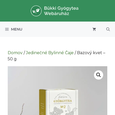
Preskočiť
na
obsah
MENU
Domov
/
Jedinečné Bylinné Čaje
/ Bazový kvet –
50 g