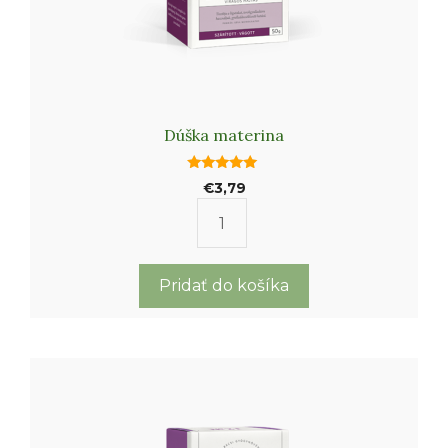
Dúška materina
5.00
€
3,79
out of 5
množstvo
Dúška
materina
Pridať do košíka