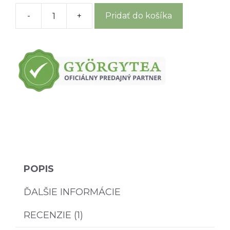
-
+
Pridať do košíka
množstvo
Bazový
kvet
-
50
g
POPIS
ĎALŠIE INFORMÁCIE
RECENZIE (1)