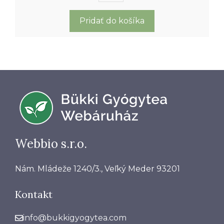
€3,79.
€3,22.
Hloh
-
Pridať do košíka
50
g
Webbio s.r.o.
Nám. Mládeže 1240/3., Veľký Meder 93201
Kontakt
info@bukkigyogytea.com