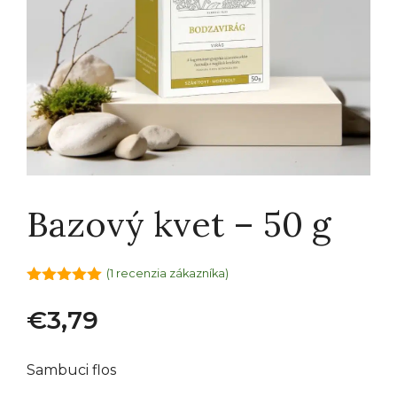
Bazový kvet – 50 g
(
1
recenzia zákazníka)
5.00
out of
5
€
3,79
Sambuci flos