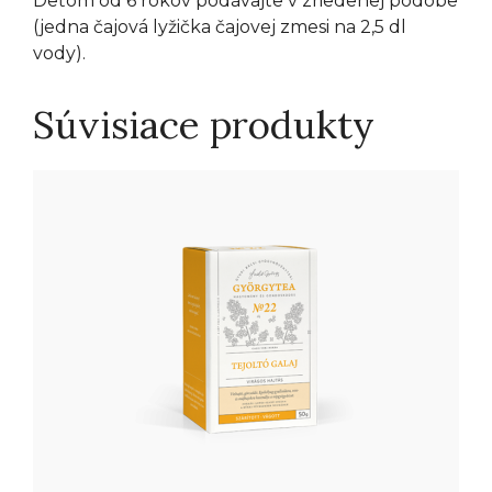
Deťom od 6 rokov podávajte v zriedenej podobe
(jedna čajová lyžička čajovej zmesi na 2,5 dl
vody).
Súvisiace produkty