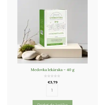
Medovka lekárska – 40 g
0
€
3,79
o
u
t
množstvo
o
f
Medovka
5
lekárska