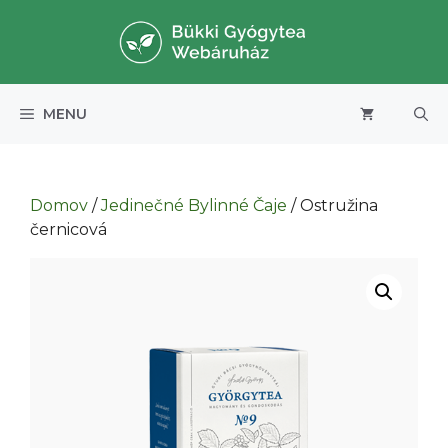
Preskočiť
na
obsah
MENU
Domov
/
Jedinečné Bylinné Čaje
/ Ostružina
černicová