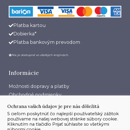
Platba kartou
Dobierka*
Platba bankovým prevodom
Nie je dostupné vo všetkých krajinách.
Informácie
Možnosti dopravy a platby
Obchodné podmienky
Princípy ochrany súkromia
Ochrana vašich údajov je pre nás dôležitá
O nás
S cieľom poskytnúť čo najlepší používateľský zážitok
používame na našej webovej stránke súbory cookie.
Dostupnosť​
Kliknutím na tlačidlo Prijať súhlasíte so všetkými
Impressum
súbormi cookie.