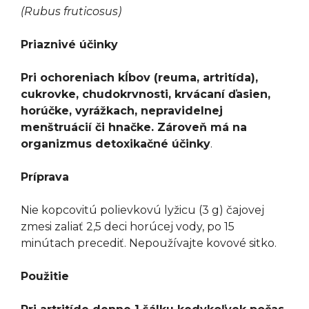
(Rubus fruticosus)
Priaznivé účinky
Pri ochoreniach kĺbov (reuma, artritída),
cukrovke, chudokrvnosti, krvácaní ďasien,
horúčke, vyrážkach, nepravidelnej
menštruácií či hnačke. Zároveň má na
organizmus detoxikačné účinky
.
Príprava
Nie kopcovitú polievkovú lyžicu (3 g) čajovej
zmesi zaliať 2,5 deci horúcej vody, po 15
minútach precediť. Nepoužívajte kovové sitko.
Použitie