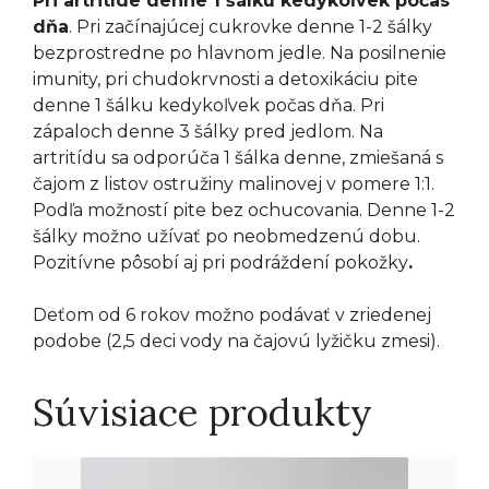
Pri artritíde denne 1 šálku kedykoľvek počas
dňa
. Pri začínajúcej cukrovke denne 1-2 šálky
bezprostredne po hlavnom jedle. Na posilnenie
imunity, pri chudokrvnosti a detoxikáciu pite
denne 1 šálku kedykoľvek počas dňa. Pri
zápaloch denne 3 šálky pred jedlom. Na
artritídu sa odporúča 1 šálka denne, zmiešaná s
čajom z listov ostružiny malinovej v pomere 1:1.
Podľa možností pite bez ochucovania. Denne 1-2
šálky možno užívať po neobmedzenú dobu.
Pozitívne pôsobí aj pri podráždení pokožky
.
Deťom od 6 rokov možno podávať v zriedenej
podobe (2,5 deci vody na čajovú lyžičku zmesi).
Súvisiace produkty