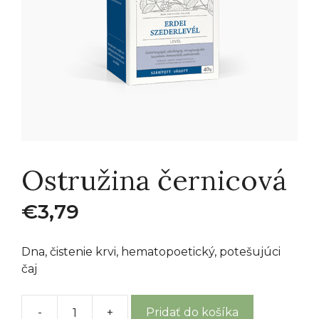
Ostružina černicová
€
3,79
Dna, čistenie krvi, hematopoetický, potešujúci
čaj
-
+
Pridať do košíka