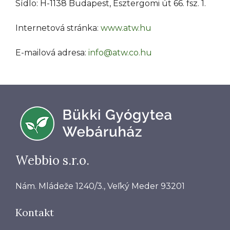
Sídlo: H-1138 Budapest, Esztergomi út 66. fsz. 1.
Internetová stránka:
www.atw.hu
E-mailová adresa:
info@atw.co.hu
Webbio s.r.o.
Nám. Mládeže 1240/3., Veľký Meder 93201
Kontakt