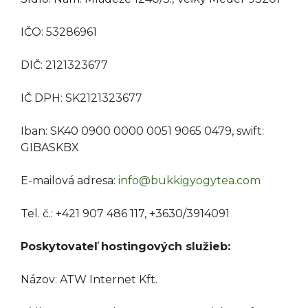
​IČO: 53286961
DIČ: 2121323677
IČ DPH: SK2121323677
​Iban: ​​SK40 0900 0000 0051 9065 0479​​, swift:
GIBASKBX
E-mailová adresa:
info@bukkigyogytea.com
Tel. č.: ​+421 907 486 117, +3630/3914091
Poskytovateľ hostingových služieb:
Názov: ATW Internet Kft.