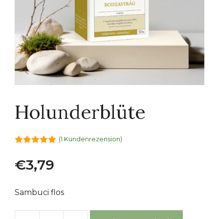
Holunderblüte
(
1
Kundenrezension)
5.00
von 5
€
3,79
Sambuci flos