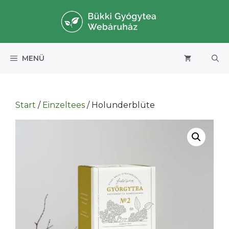
Zum
Inhalt
springen
MENÜ
Start
/
Einzeltees
/ Holunderblüte