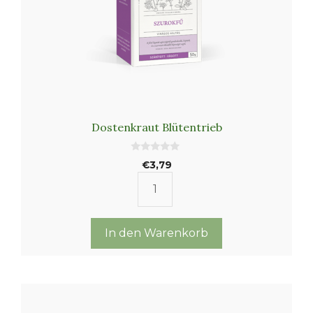
Dostenkraut Blütentrieb
0
€
3,79
v
o
n
Dostenkraut
5
Blütentrieb
Menge
In den Warenkorb