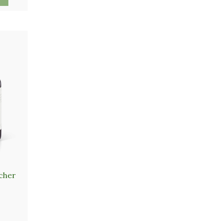
elblättern
cher