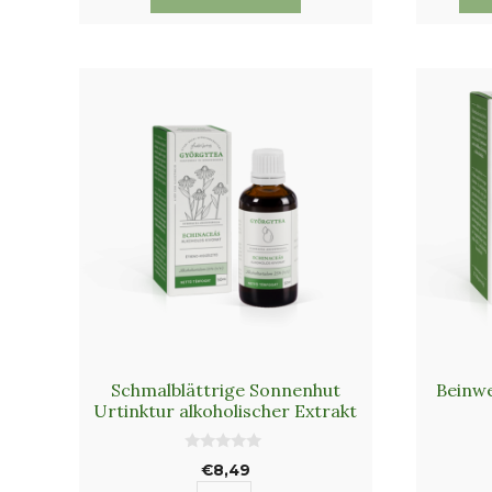
Schmalblättrige Sonnenhut
Beinwe
Urtinktur alkoholischer Extrakt
0
€
8,49
v
o