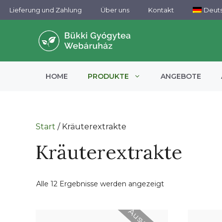
Zum
Lieferung und Zahlung
Über uns
Kontakt
Deut
Inhalt
springen
HOME
PRODUKTE
ANGEBOTE
Start
/ Kräuterextrakte
Kräuterextrakte
Alle 12 Ergebnisse werden angezeigt