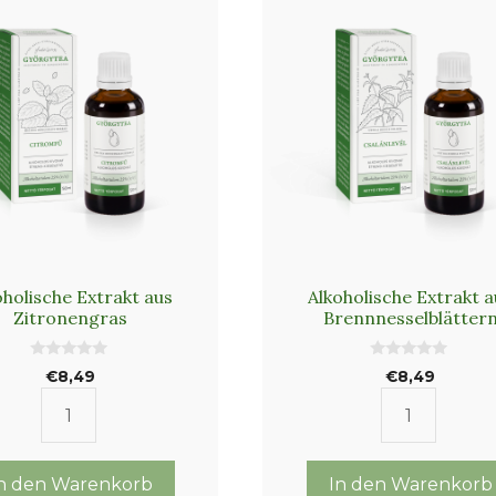
oholische Extrakt aus
Alkoholische Extrakt a
Zitronengras
Brennnesselblätter
0
0
€
8,49
€
8,49
v
v
o
o
n
n
Alkoholische
Alkoholis
5
5
Extrakt
Extrakt
aus
aus
n den Warenkorb
In den Warenkorb