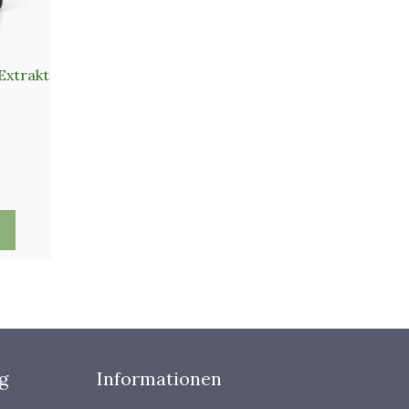
Extrakt
aut
cher
g
Informationen