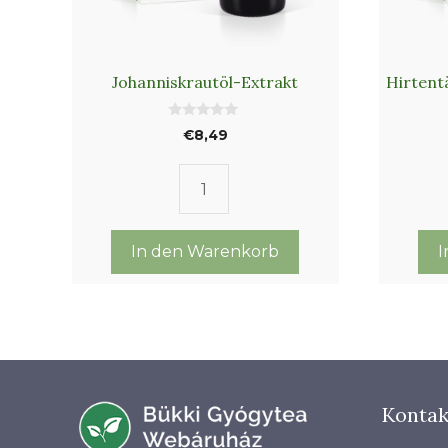
Johanniskrautöl-Extrakt
Hirtent
0
€
8,49
v
o
n
5
Johanniskrautöl-
Extrakt
Menge
In den Warenkorb
I
Kontak