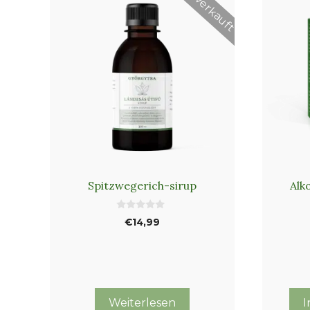
Ausverkauft
Spitzwegerich-sirup
Alk
0
€
14,99
v
o
n
5
Weiterlesen
I