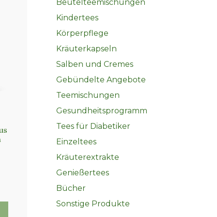
Beutelteemischungen
Kindertees
Körperpflege
Kräuterkapseln
Salben und Cremes
Gebündelte Angebote
Teemischungen
Gesundheitsprogramm
Tees für Diabetiker
us
n
Einzeltees
Kräuterextrakte
Genießertees
che
Bücher
Sonstige Produkte