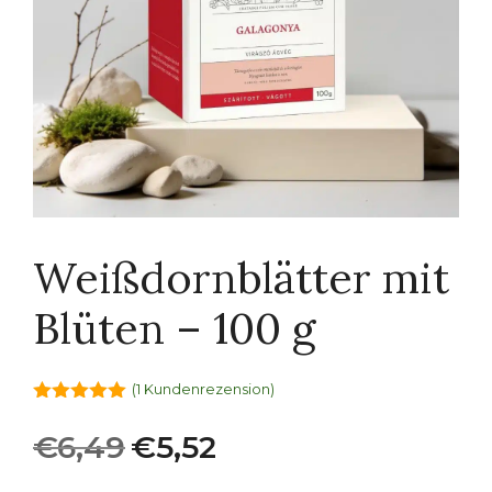
Weißdornblätter mit
Blüten – 100 g
(
1
Kundenrezension)
5.00
von 5
Ursprünglicher
Aktueller
€
6,49
€
5,52
Preis
Preis
war:
ist: