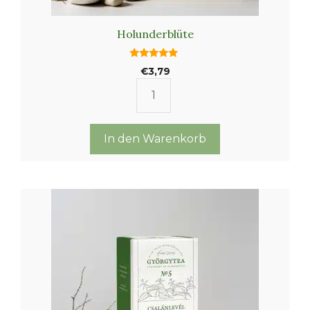
Holunderblüte
5.00
€
3,79
von 5
Holunderblüte
Menge
In den Warenkorb