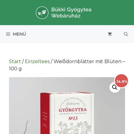
Zum
Inhalt
springen
MENÜ
Start
/
Einzeltees
/ Weißdornblätter mit Blüten –
100 g
-14.9%