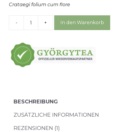
Crataegi folium cum flore
€6,49
€5,52.
-
+
In den Warenkorb
Weißdornblätter
mit
Blüten
-
100
g
Menge
BESCHREIBUNG
ZUSÄTZLICHE INFORMATIONEN
REZENSIONEN (1)