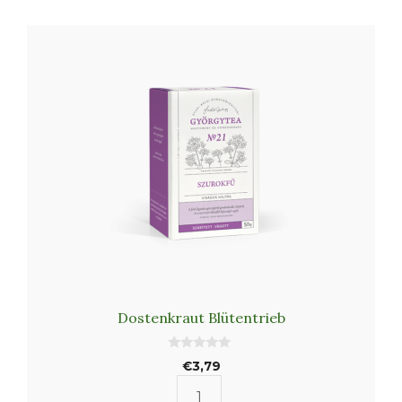
Dostenkraut Blütentrieb
0
€
3,79
v
o
n