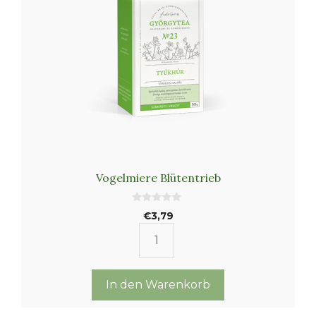
Vogelmiere Blütentrieb
0
€
3,79
v
o
n
Vogelmiere
5
Blütentrieb
Menge
In den Warenkorb