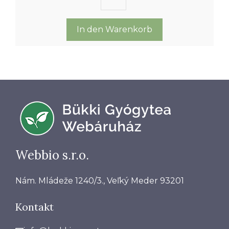
Dostenkraut
5
Blütentrieb
Menge
In den Warenkorb
Webbio s.r.o.
Nám. Mládeže 1240/3., Veľký Meder 93201
Kontakt