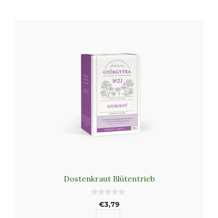
Dostenkraut Blütentrieb
0
€
3,79
v
o