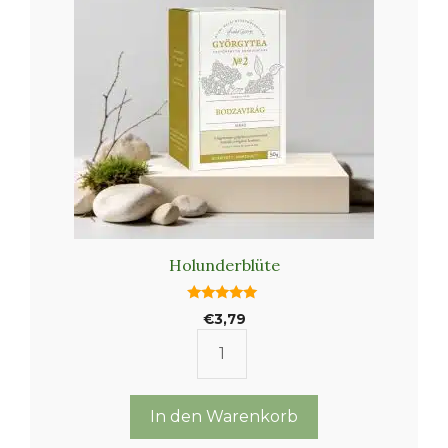
Holunderblüte
5.00
€
3,79
von 5
Holunderblüte
Menge
In den Warenkorb