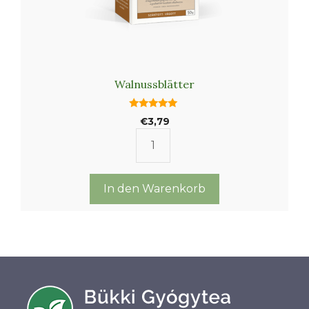
Walnussblätter
5.00
€
3,79
von 5
Walnussblätter
Menge
In den Warenkorb