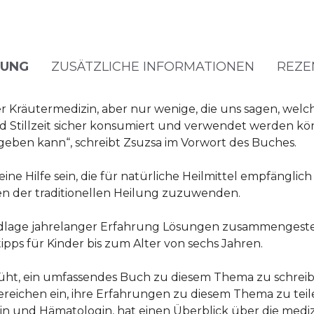
BUNG
ZUSÄTZLICHE INFORMATIONEN
REZE
er Kräutermedizin, aber nur wenige, die uns sagen, wel
d Stillzeit sicher konsumiert und verwendet werden 
geben kann“, schreibt Zsuzsa im Vorwort des Buches.
ine Hilfe sein, die für natürliche Heilmittel empfänglich 
 der traditionellen Heilung zuzuwenden.
dlage jahrelanger Erfahrung Lösungen zusammengestellt
pps für Kinder bis zum Alter von sechs Jahren.
müht, ein umfassendes Buch zu diesem Thema zu schreib
eichen ein, ihre Erfahrungen zu diesem Thema zu teilen.
in und Hämatologin, hat einen Überblick über die mediz