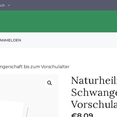
sch
ANMELDEN
ngerschaft bis zum Vorschulalter
Naturheil
Schwange
Vorschula
€
8,09