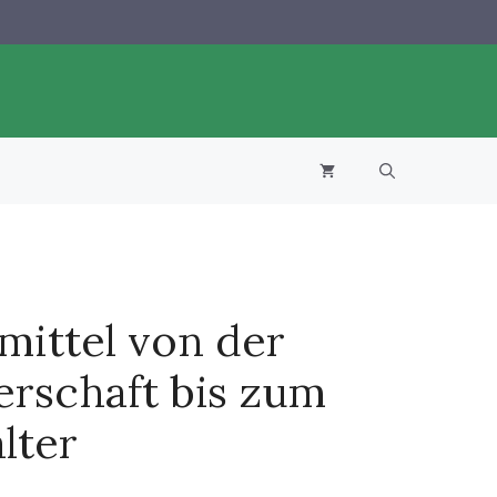
der
Schwangerschaft
bis
zum
Vorschulalter
Menge
mittel von der
rschaft bis zum
lter