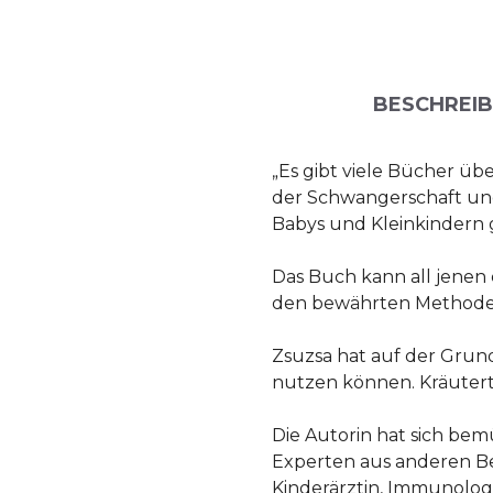
BESCHREI
„Es gibt viele Bücher üb
der Schwangerschaft un
Babys und Kleinkindern 
Das Buch kann all jenen e
den bewährten Methoden
Zsuzsa hat auf der Grun
nutzen können. Kräuterti
Die Autorin hat sich be
Experten aus anderen Ber
Kinderärztin, Immunolog