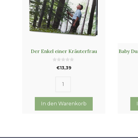
Der Enkel einer Kräuterfrau
Baby Du
0
€
13,39
v
o
n
5
Der
Enkel
einer
In den Warenkorb
Kräuterfrau
Menge