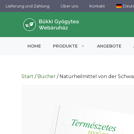
Zum
Lieferung und Zahlung
Über uns
Kontakt
Deut
Inhalt
springen
HOME
PRODUKTE
ANGEBOTE
Start
/
Bücher
/ Naturheilmittel von der Schwa