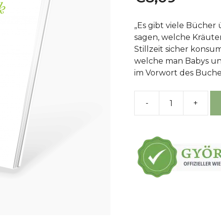
„Es gibt viele Bücher
sagen, welche Kräut
Stillzeit sicher kon
welche man Babys und
im Vorwort des Buche
-
+
Naturheilmit
von
der
Schwangers
bis
zum
Vorschulalte
Menge