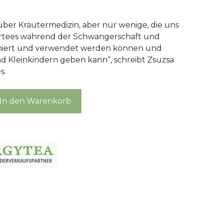
 über Kräutermedizin, aber nur wenige, die uns
ertees während der Schwangerschaft und
sumiert und verwendet werden können und
 Kleinkindern geben kann“, schreibt Zsuzsa
s.
In den Warenkorb
tel
chaft
r