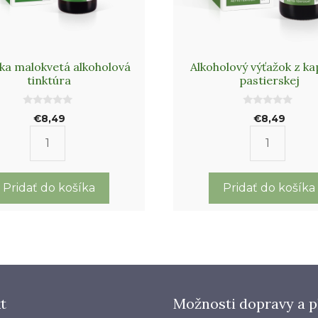
ka malokvetá alkoholová
Alkoholový výťažok z ka
tinktúra
pastierskej
0
0
€
8,49
€
8,49
o
o
u
u
t
t
množstvo
množstv
o
o
f
f
Vŕbovka
Alkoholo
5
5
malokvetá
výťažok
Pridať do košíka
Pridať do košíka
alkoholová
z
tinktúra
kapsičky
pastiersk
t
Možnosti dopravy a p