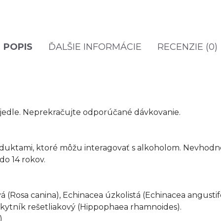
POPIS
ĎALŠIE INFORMÁCIE
RECENZIE (0)
 jedle. Neprekračujte odporúčané dávkovanie.
oduktami, ktoré môžu interagovať s alkoholom. Nevhodné
do 14 rokov.
á (Rosa canina), Echinacea úzkolistá (Echinacea angustifo
akytník rešetliakový (Hippophaea rhamnoides).
)