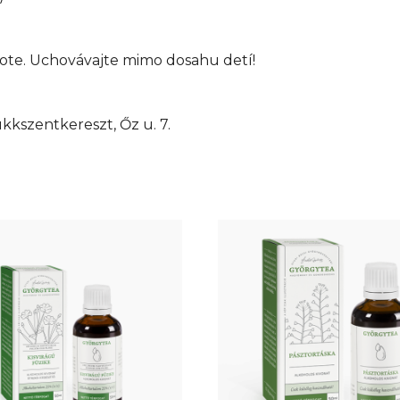
plote. Uchovávajte mimo dosahu detí!
kszentkereszt, Őz u. 7.