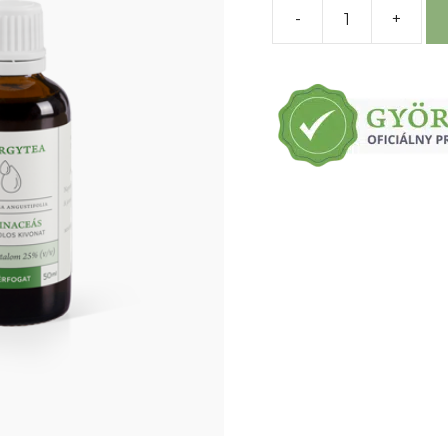
-
+
množstvo
Echinaceová
tinktúra
alkoholová