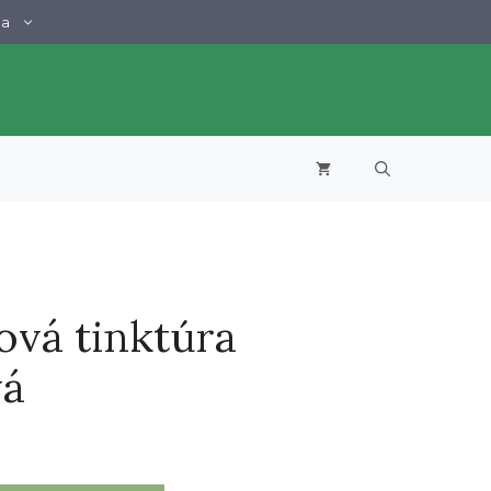
tinktúra
na
alkoholová
ová tinktúra
vá