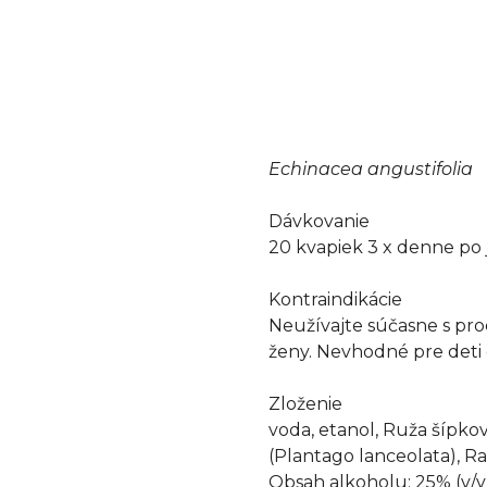
Echinacea angustifolia
Dávkovanie
20 kvapiek 3 x denne po
Kontraindikácie
Neužívajte súčasne s pr
ženy. Nevhodné pre deti 
Zloženie
voda, etanol, Ruža šípkov
(Plantago lanceolata), R
Obsah alkoholu: 25% (v/v