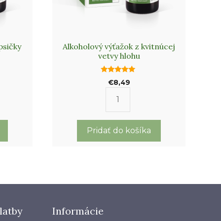
psičky
Alkoholový výťažok z kvitnúcej
vetvy hlohu
5.00
€
8,49
out of 5
o
množstvo
vý
Alkoholový
výťažok
Pridať do košíka
z
kvitnúcej
ej
vetvy
hlohu
latby
Informácie