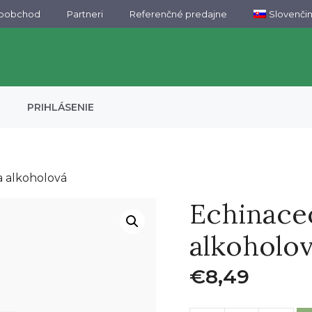
koobchod
Partneri
Referenčné predajne
Slovenči
PRIHLÁSENIE
a alkoholová
Echinace
alkoholo
€
8,49