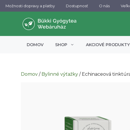
Preskočiť
Možnosti dopravy a platby
Dostupnosť​
O nás
Veľ
na
obsah
DOMOV
SHOP
AKCIOVÉ PRODUKTY
Domov
/
Bylinné výťažky
/ Echinaceová tinktúr