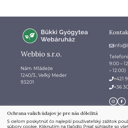
tehotenstva
po
predškolský
vek
Kontak
info@
Webbio s.r.o.
Telefon
9:00 – 12
Nám. Mládeže
– 12:00)
1240/3., Veľký Meder
+421 9
93201
+36 30
Ochrana vašich údajov je pre nás dôležitá
S cieľom poskytnúť čo najlepší používateľský zážitok po
súbory cookie. Kliknutím na tlačidlo Prijať súhlasíte so v