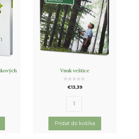
ukových
Vnuk veštice
0
€
13,39
o
u
t
o
f
o
množstvo
5
Vnuk
veštice
Pridať do košíka
a