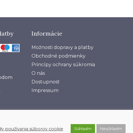
h
latby
Informácie
Možnosti dopravy a platby
Obchodné podmienky
Princípy ochrany súkromia
O nás
vodom
Dostupnosť​
Impressum
.
dy používania súborov cookie
Súhlasím
Nesúhlasím