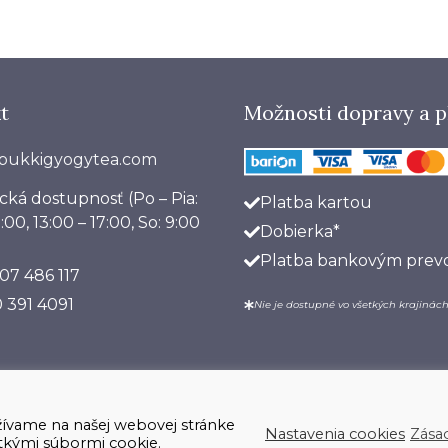
bukovýc
hôr
t
Možnosti dopravy a p
bukkigyogytea.com
ická dostupnosť
(Po – Pia:
Platba kartou
:00, 13:00 – 17:00, So: 9:00
Dobierka*
Platba bankovým pre
07 486 117
 391 4091
Nie je dostupné vo všetkých krajinách
Bükki Gyógytea Werbáruház 2018-2026 © - Všetky práva vyhradené.
užívame na našej webovej stránke
Nastavenia cookies
Zása
šetkými súbormi cookie.