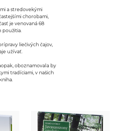
kými a stredovekými
častejšími chorobami,
časť je venovaná 68
 použitia.
ípravy liečivých čajov,
je užívať.
 naopak, oboznamovala by
ymi tradíciami, v našich
kniha.