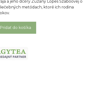
aja a jeho dcéry Zuzany Lopes Szabóovej o
 liečebných metódach, ktoré ich rodina
okov.
Pridať do košíka