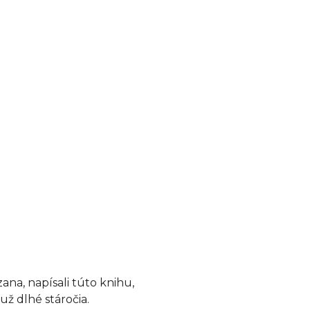
zana, napísali túto knihu,
už dlhé stáročia.