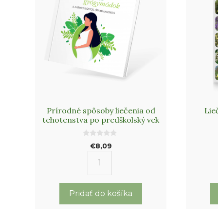
Prírodné spôsoby liečenia od
Lie
tehotenstva po predškolský vek
0
€
8,09
o
u
t
množstvo
o
f
Prírodné
5
spôsoby
Pridať do košíka
liečenia
od