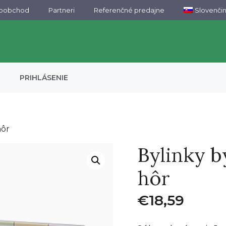
koobchod
Partneri
Referenčné predajne
Slovenči
PRIHLÁSENIE
hôr
Bylinky b
hôr
€
18,59