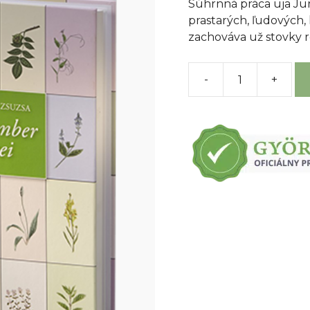
Súhrnná práca uja Jur
prastarých, ľudových,
zachováva už stovky r
-
+
množstvo
Bylinky
bylinkára
z
bukových
hôr