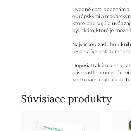
Úvodné časti oboznámia či
európskymi a maďarskými l
ktoré popisujú a uvádzaj
bylinkám, ktoré je možné
Najväčšou zásluhou knihy
respektíve ohľadom toho, 
Doposiaľ takáto kniha, k
nás s rastlinami rastúcim
knižniciach chýbala. Je t
Súvisiace produkty