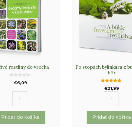
čivé rastliny do vrecka
Po stopách bylinkára z b
hôr
0
€
6,09
o
5.00
€
21,99
u
out of 5
t
o
f
množstvo
množstv
5
Liečivé
Po
rastliny
stopách
Pridať do košíka
Pridať do košíka
do
bylinkár
vrecka
z